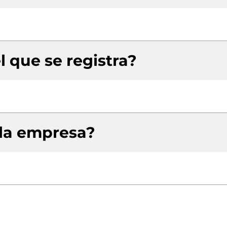
l que se registra?
 la empresa?