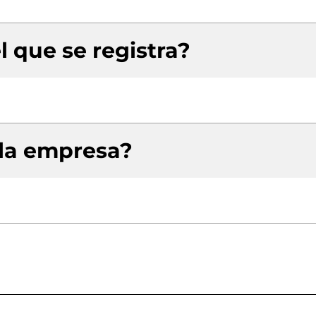
l que se registra?
 la empresa?