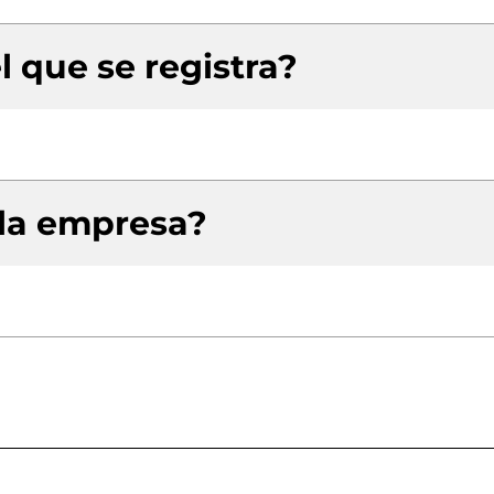
l que se registra?
 la empresa?