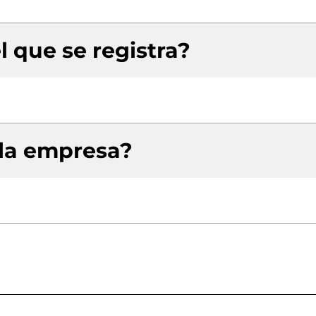
l que se registra?
 la empresa?