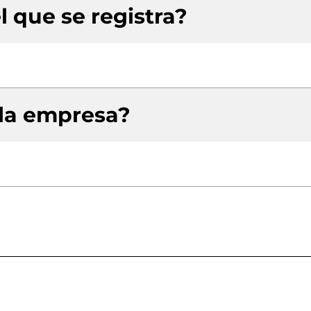
l que se registra?
 la empresa?