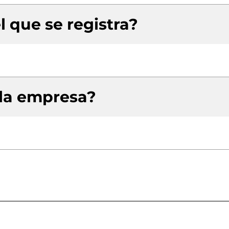
l que se registra?
 la empresa?