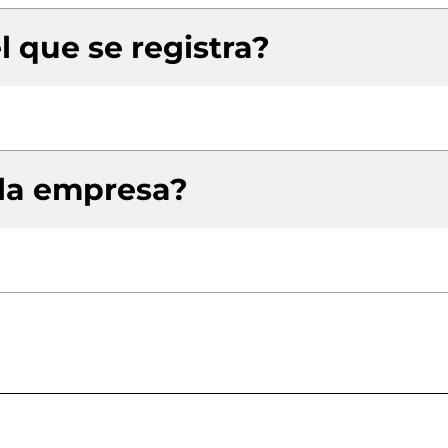
l que se registra?
 la empresa?