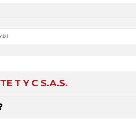
E T Y C S.A.S.
?