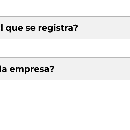
l que se registra?
 la empresa?