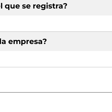
l que se registra?
 la empresa?