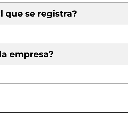
l que se registra?
 la empresa?