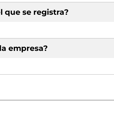
l que se registra?
 la empresa?