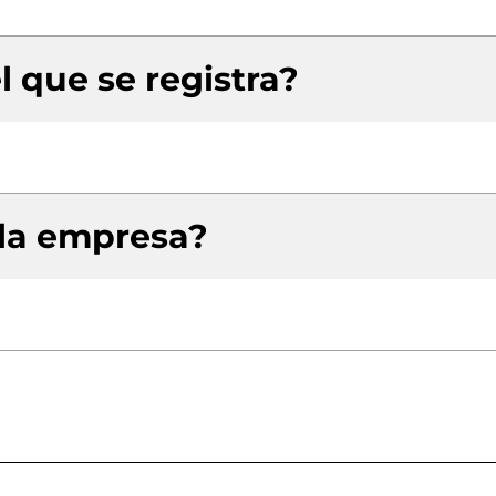
l que se registra?
 la empresa?