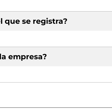
l que se registra?
 la empresa?