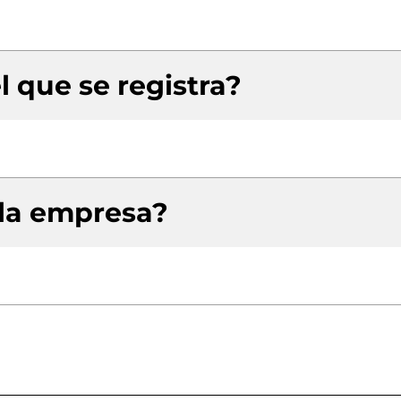
l que se registra?
 la empresa?