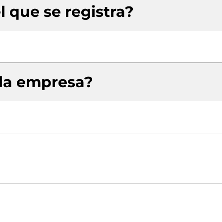
l que se registra?
 la empresa?