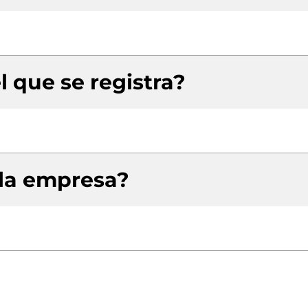
l que se registra?
 la empresa?