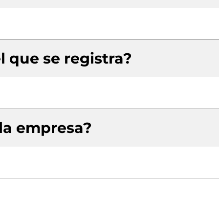
l que se registra?
 la empresa?