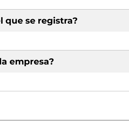
l que se registra?
 la empresa?