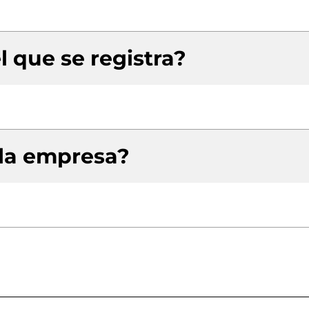
l que se registra?
 la empresa?