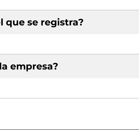
l que se registra?
 la empresa?