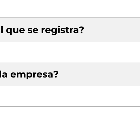
l que se registra?
 la empresa?