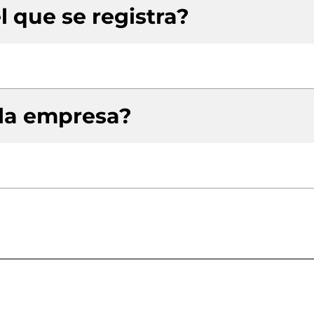
l que se registra?
 la empresa?