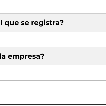
l que se registra?
 la empresa?