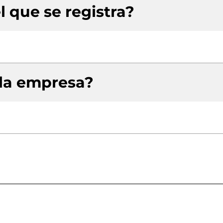
l que se registra?
 la empresa?