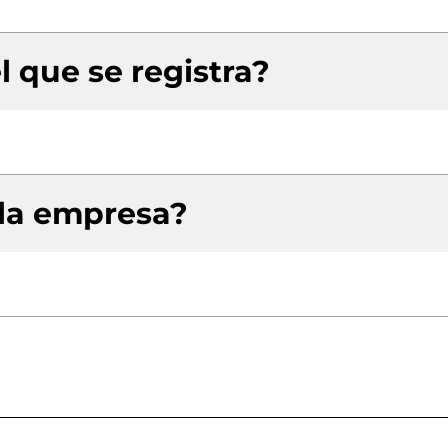
l que se registra?
 la empresa?