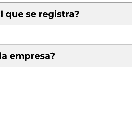
l que se registra?
 la empresa?