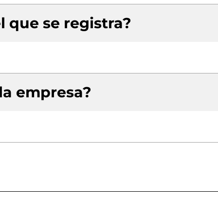
l que se registra?
 la empresa?