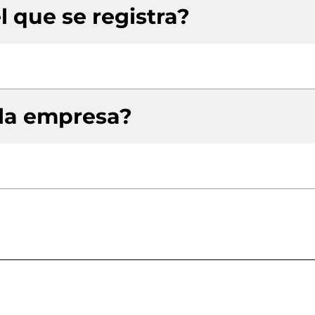
l que se registra?
 la empresa?