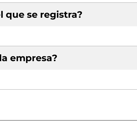
l que se registra?
 la empresa?