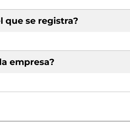
l que se registra?
 la empresa?