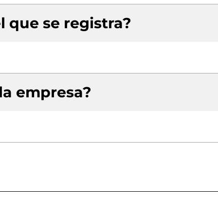
l que se registra?
 la empresa?