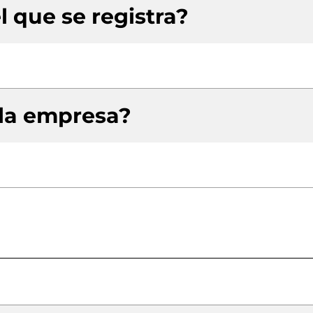
l que se registra?
 la empresa?