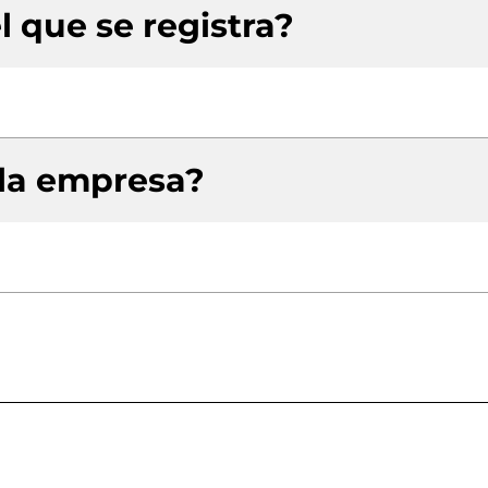
l que se registra?
 la empresa?