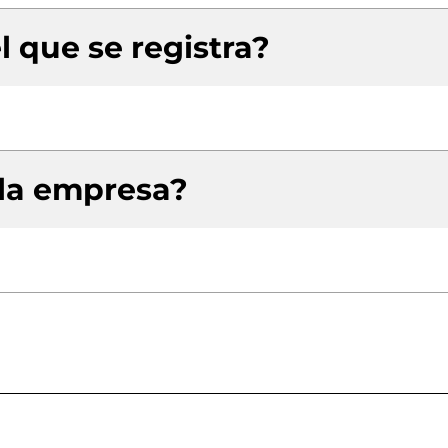
l que se registra?
 la empresa?