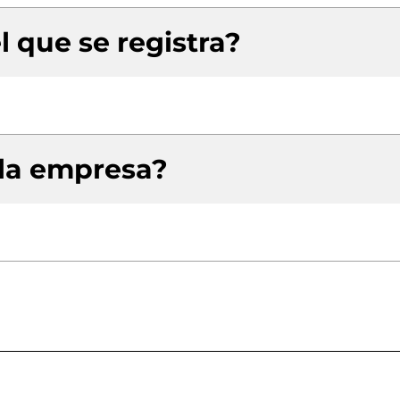
l que se registra?
 la empresa?