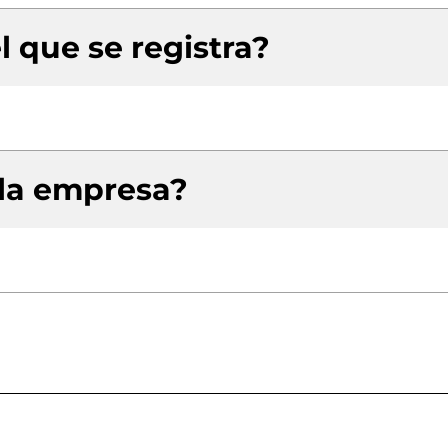
l que se registra?
 la empresa?