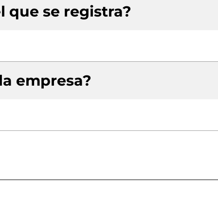
l que se registra?
 la empresa?