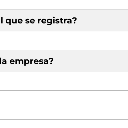
l que se registra?
 la empresa?