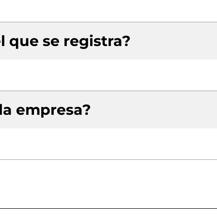
l que se registra?
 la empresa?