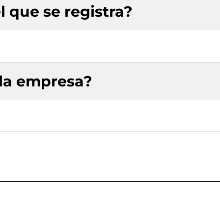
l que se registra?
 la empresa?