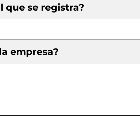
l que se registra?
 la empresa?