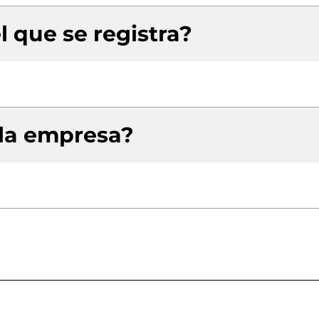
l que se registra?
 la empresa?