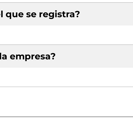
l que se registra?
 la empresa?