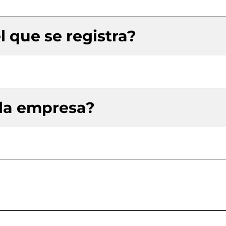
l que se registra?
 la empresa?