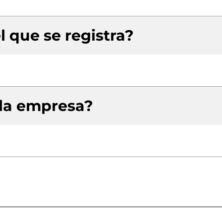
l que se registra?
 la empresa?