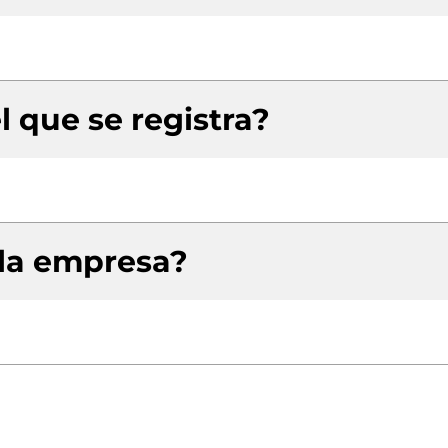
l que se registra?
 la empresa?