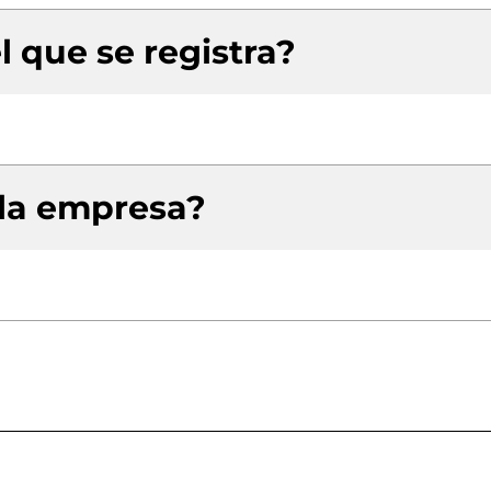
l que se registra?
 la empresa?