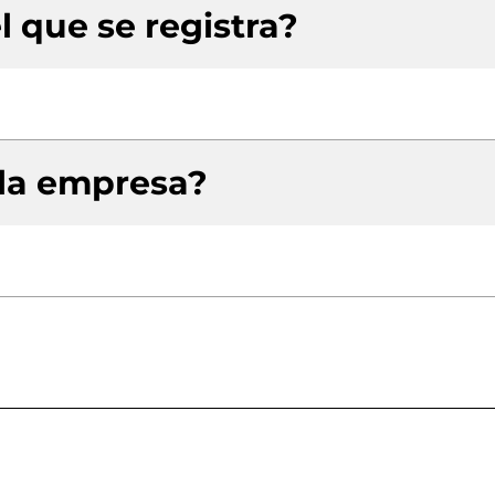
l que se registra?
 la empresa?