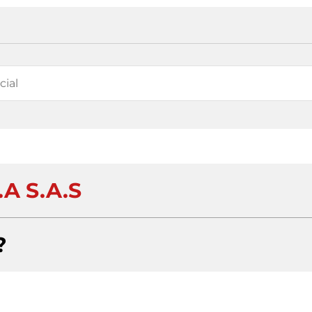
.A S.A.S
?