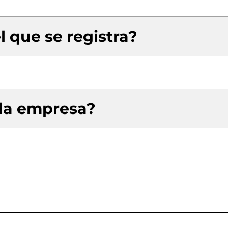
l que se registra?
 la empresa?