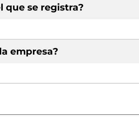
l que se registra?
 la empresa?